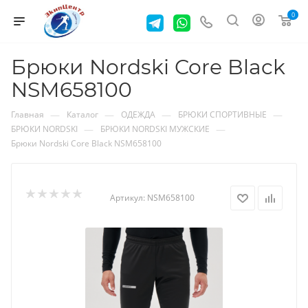
0
Брюки Nordski Core Black
NSM658100
—
—
—
—
Главная
Каталог
ОДЕЖДА
БРЮКИ СПОРТИВНЫЕ
—
—
БРЮКИ NORDSKI
БРЮКИ NORDSKI МУЖСКИЕ
Брюки Nordski Core Black NSM658100
Артикул:
NSM658100