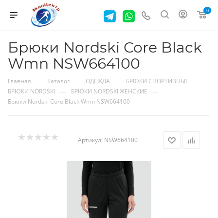
0
Брюки Nordski Core Black
Wmn NSW664100
—
—
—
—
Главная
Каталог
ОДЕЖДА
БРЮКИ СПОРТИВНЫЕ
—
—
БРЮКИ NORDSKI
БРЮКИ NORDSKI ЖЕНСКИЕ
Брюки Nordski Core Black Wmn NSW664100
Артикул:
NSW664100