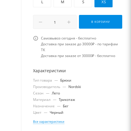
L
M
S
XS
В КОРЗИНУ
Самовывоз сегодня - бесплатно
Доставка при заказе до 30000₽ - по тарифам
ТК
Доставка при заказе от 30000₽ - бесплатно
Характеристики
Тип товара
—
Брюки
Производитель
—
Nordski
Сезон
—
Лето
Материал
—
Трикотаж
Назначение
—
Бег
Цвет
—
Черный
Все характеристики