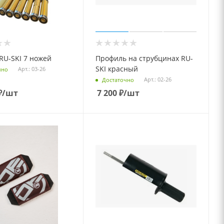
RU-SKI 7 ножей
Профиль на струбцинах RU-
SKI красный
Арт.: 03-26
чно
Арт.: 02-26
Достаточно
₽
/шт
7 200
₽
/шт