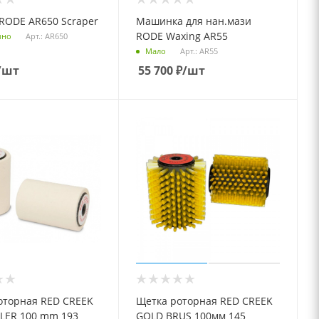
 RODE AR650 Scraper
Машинка для нан.мази
RODE Waxing AR55
Арт.: AR650
чно
Арт.: AR55
Мало
/шт
55 700
₽
/шт
оторная RED CREEK
Щетка роторная RED CREEK
LLER 100 mm 193
GOLD BRUS 100мм 145