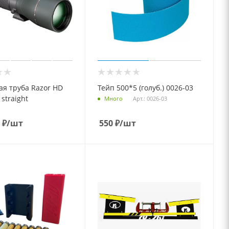
ая труба Razor HD
Тейп 500*5 (голуб.) 0026-03
 straight
Арт.: 0026-03
Много
₽
/шт
550
₽
/шт