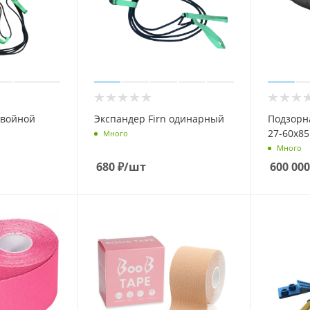
двойной
Экспандер Firn одинарный
Подзорн
27-60x85
Много
Много
680
₽
/шт
600 000