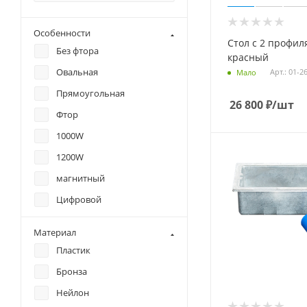
Футболки
Rex
Шапка
Особенности
Rode
Стол с 2 профил
Щетки
Без фтора
Ski Time
красный
Эспандер
Овальная
Арт.: 01-2
Мало
Ski-go
Книга
Прямоугольная
Star
26 800
₽
/шт
Ось
Фтор
Start
Ролик для накатки
1000W
Swix
Антифог
1200W
TFA
Маска для занятия
магнитный
Toko
спортом в холодную
Цифровой
погоду
US
Труба зрительная
Vauhti
Материал
Машинка для нанесения
Vortex
Пластик
мази
Бронза
Сменный лоток
Нейлон
Журнал