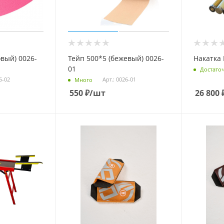
овый) 0026-
Тейп 500*5 (бежевый) 0026-
Накатка 
01
Достато
6-02
Арт.: 0026-01
Много
550
₽
/шт
26 800