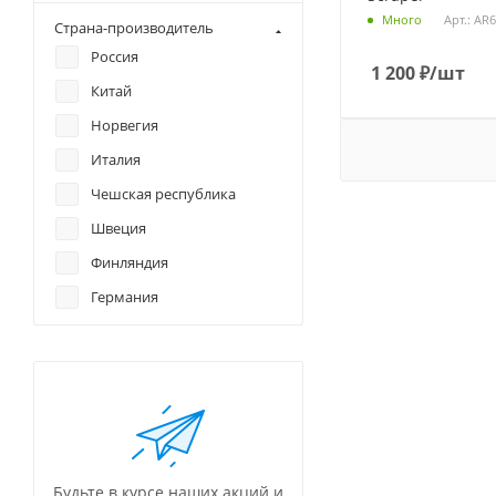
Для очков
Арт.: AR
Много
Страна-производитель
Нейлон/войлок
Россия
Хлопок
1 200
₽
/шт
Китай
Норвегия
Италия
Чешская республика
Швеция
Финляндия
Германия
США
Будьте в курсе наших акций и