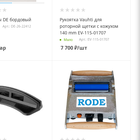
 DE бордовый
Рукоятка Vauhti для
роторной щетки c кожухом
Арт.: DE-26-22412
140 mm EV-115-01707
Арт.: EV-115-01707
Мало
пар
7 700
₽
/шт