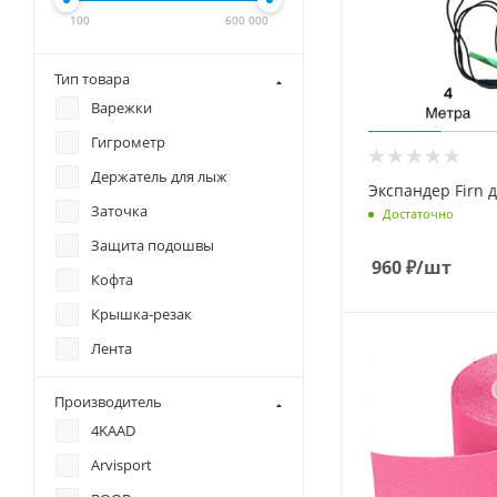
100
600 000
Тип товара
Варежки
Гигрометр
Держатель для лыж
Экспандер Firn 
Заточка
Достаточно
Защита подошвы
960
₽
/шт
Кофта
Крышка-резак
Лента
Накатка
Производитель
Манжеты
4KAAD
Настольные игры
Arvisport
Откатчик