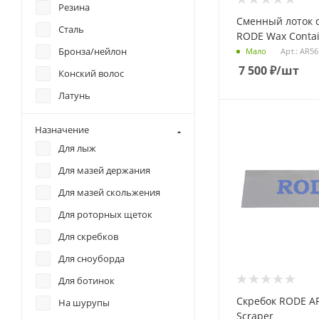
Резина
Станок-профиль
Сменный лоток 
Сталь
RODE Wax Conta
Бронза/нейлон
Арт.: AR5
Мало
7 500
₽
/шт
Конский волос
Латунь
Натуральная пробка
Назначение
Нейлон/Латунь
Для лыж
Нейлон/Медь
Для мазей держания
Синтетика
Для мазей скольжения
Сталь/Нейлон
Для роторных щеток
Нейлон/Пробка
Для скребков
Шерсть
Для сноуборда
Металл
Для ботинок
Пробка
Скребок RODE A
На шурупы
Scraper
Войлок