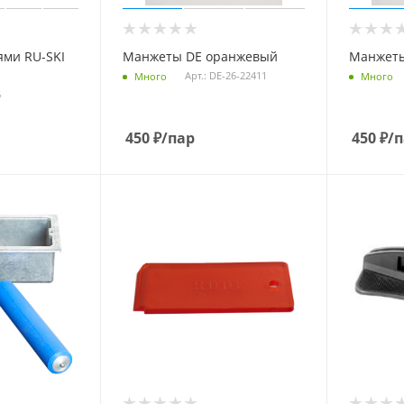
ями RU-SKI
Манжеты DE оранжевый
Манжеты
Арт.: DE-26-22411
Много
Много
6
450
₽
/пар
450
₽
/