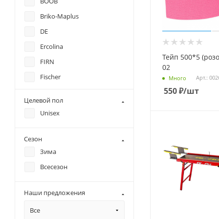
BOOB
Подшипник
Briko-Maplus
Пробки
DE
Ремонтный пластик
Ercolina
Роторная рукоятка
Тейп 500*5 (роз
FIRN
02
Роторная щетка
Fischer
Арт.: 002
Много
Скребки
550
₽
/шт
Holmenkol
Целевой пол
Смывка
KV+
Unisex
Тейп
Maplus
Термометр
Master Wax
Сезон
Тренажер
Зима
MOAX
Утюги для лыж
Всесезон
PROSKI
Фартуки
Puma
Фиберлен
Наши предложения
Razor
Фибертекс
Все
Red Creek