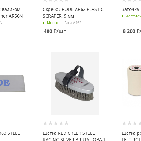
с валиком
Скребок RODE AR62 PLASTIC
Заточка
iner AR56N
SCRAPER, 5 мм
Достато
6N
Арт.: AR62
Много
400
₽
/шт
8 200
₽
R63 STELL
Щетка RED CREEK STEEL
Щетка р
RACING SILVER BRUTAL ОВАЛ
FELT RO