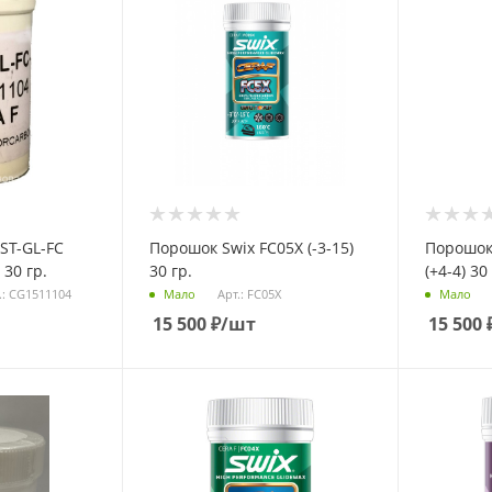
ST-GL-FC
Порошок Swix FC05X (-3-15)
Порошок 
 30 гр.
30 гр.
(+4-4) 30
.: CG1511104
Арт.: FC05X
Мало
Мало
15 500
₽
/шт
15 500