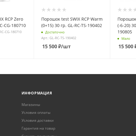
IX RCP Zero
Порошок test SWIX RCP Warm
Порошок 
-RC-CG-180710
(0+15) 30 гр. GL-RC-TS-190402
(-6-20) 3
190805
-RC-CG-180710
Достаточно
Арт.: GL-RC-TS-190402
Мало
15 500
₽
/шт
15 500
ИНФОРМАЦИЯ
Магазины
Условия оплаты
Условия доставки
Гарантия на товар