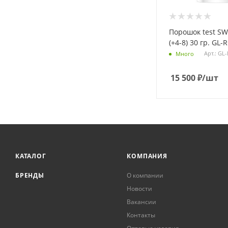
Порошок test SW
(+4-8) 30 гр. GL
Арт.: GL
Много
15 500
₽
/шт
КАТАЛОГ
КОМПАНИЯ
БРЕНДЫ
О компании
Новости
Вакансии
Контакты