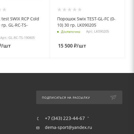
test SWIX RCP Cold
Порошок Swix TEST-GL-FC (0-
0 гр. GL-RC-TS-
10) 30 гр. LK090205
Арт.: LK090205
Достаточно
Арт.: GL-RC-TS-190805
₽
/шт
15 500
₽
/шт
ПОДПИСАТЬСЯ НА РАССЫЛКУ
+7 (343) 223-44-67
dema-sport@yandex.ru