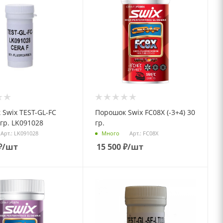
Swix TEST-GL-FC
Порошок Swix FC08X (-3+4) 30
 гр. LK091028
гр.
Арт.: LK091028
Арт.: FC08X
Много
₽
/шт
15 500
₽
/шт