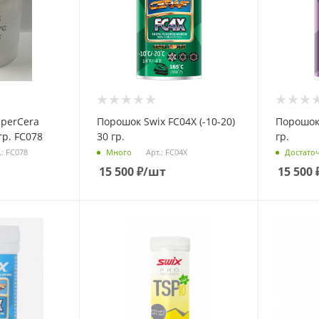
uperCera
Порошок Swix FC04X (-10-20)
Порошок 
гр. FC078
30 гр.
гр.
.: FC078
Арт.: FC04X
Много
Достато
15 500
₽
/шт
15 500