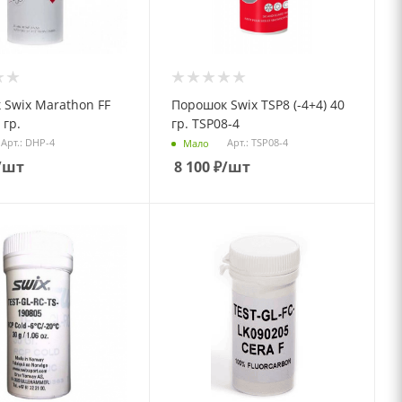
 Swix Marathon FF
Порошок Swix TSP8 (-4+4) 40
 гр.
гр. TSP08-4
Арт.: DHP-4
Арт.: TSP08-4
Мало
/шт
8 100
₽
/шт