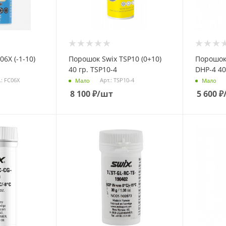
6X (-1-10)
Порошок Swix TSP10 (0+10)
Порошок
40 гр. TSP10-4
DHP-4 40
.: FC06X
Арт.: TSP10-4
Мало
Мало
8 100
₽
/шт
5 600
₽