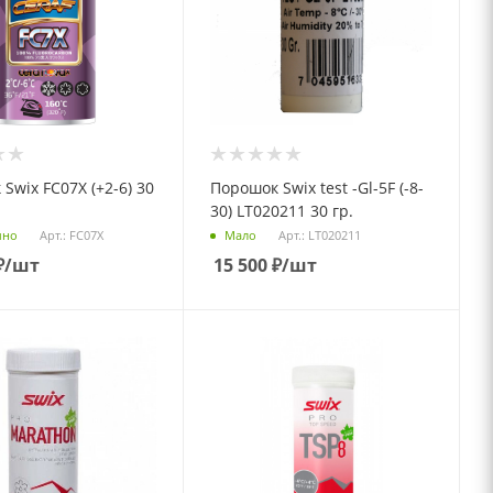
Swix FC07X (+2-6) 30
Порошок Swix test -Gl-5F (-8-
30) LT020211 30 гр.
Арт.: FC07X
Арт.: LT020211
чно
Мало
₽
/шт
15 500
₽
/шт