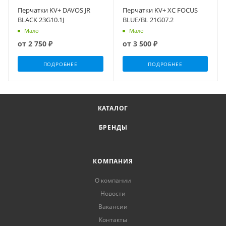
Перчатки KV+ DAVOS JR
Перчатки KV+ XC FOCUS
BLACK 23G10.1J
BLUE/BL 21G07.2
Мало
Мало
от
2 750 ₽
от
3 500 ₽
ПОДРОБНЕЕ
ПОДРОБНЕЕ
КАТАЛОГ
БРЕНДЫ
КОМПАНИЯ
О компании
Новости
Вакансии
Контакты