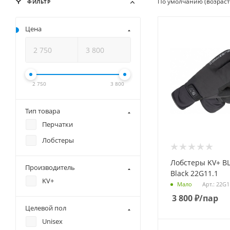
По умолчанию (возрас
ФИЛЬТР
Цена
2 750
3 800
Тип товара
Перчатки
Лобстеры
Лобстеры KV+ B
Производитель
Black 22G11.1
KV+
Арт.: 22G1
Мало
3 800
₽
/пар
Целевой пол
Unisex