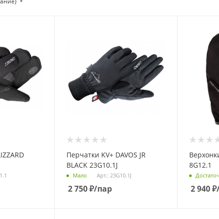
тание)
LIZZARD
Перчатки KV+ DAVOS JR
Верхонки
BLACK 23G10.1J
8G12.1
1.1
Арт.: 23G10.1J
Мало
Достато
2 750
₽
/пар
2 940
₽