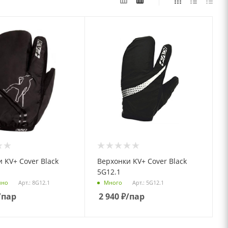
 KV+ Cover Black
Верхонки KV+ Cover Black
5G12.1
Арт.: 8G12.1
Арт.: 5G12.1
чно
Много
/пар
2 940
₽
/пар