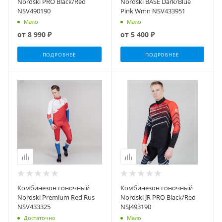
Nordski PRO Black/Red
Nordski BASE Dark/Blue
NSV490190
Pink Wmn NSV433951
Мало
Мало
от
8 990 ₽
от
5 400 ₽
ПОДРОБНЕЕ
ПОДРОБНЕЕ
Комбинезон гоночный
Комбинезон гоночный
Nordski Premium Red Rus
Nordski JR PRO Black/Red
NSV433325
NSJ493190
Достаточно
Мало