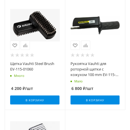
Щетка Vauhti Steel Brush
Рукоятка Vauhti для
EV-115-01060
роторной щетки c
кожухом 100 mm EV-115-
Много
01703
Мало
4 200
₽
/шт
6 800
₽
/шт
В КОРЗИНУ
В КОРЗИНУ