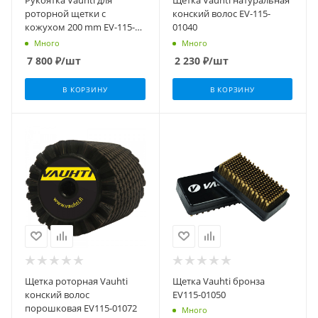
Рукоятка Vauhti для
Щетка Vauhti натуральная
роторной щетки c
конский волос EV-115-
кожухом 200 mm EV-115-
01040
01704
Много
Много
7 800
₽
/шт
2 230
₽
/шт
В КОРЗИНУ
В КОРЗИНУ
Щетка роторная Vauhti
Щетка Vauhti бронза
конский волос
EV115-01050
порошковая EV115-01072
Много