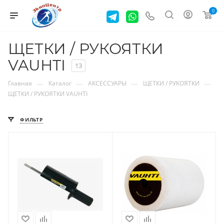
0
ЩЕТКИ / РУКОЯТКИ
VAUHTI
13
—
—
—
—
Главная
Каталог
АКСЕССУАРЫ
ЩЕТКИ / РУКОЯТКИ
ЩЕТКИ / РУКОЯТКИ VAUHTI
ФИЛЬТР