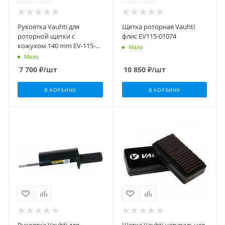
Рукоятка Vauhti для
Щетка роторная Vauhti
роторной щетки c
флис EV115-01074
кожухом 140 mm EV-115-
Мало
01707
Мало
7 700
₽
/шт
10 850
₽
/шт
В КОРЗИНУ
В КОРЗИНУ