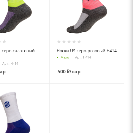
S серо-салатовый
Носки US серо-розовый Н414
Арт.: Н414
Мало
Арт.: Н414
пар
500
₽
/пар