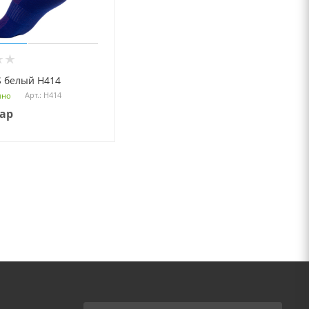
S белый Н414
Арт.: Н414
чно
пар