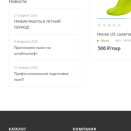
Новости
21 апреля 2026
ГРАФИК РАБОТЫ В ЛЕТНИЙ
ПЕРИОД!
Носки US салат
Арт.: Н414
Мало
9 февраля 2026
Принимаем лыжи на
500
₽
/пар
штайншлифт
31 января 2026
Профессиональная подготовка
лыж!!!
КАТАЛОГ
КОМПАНИЯ