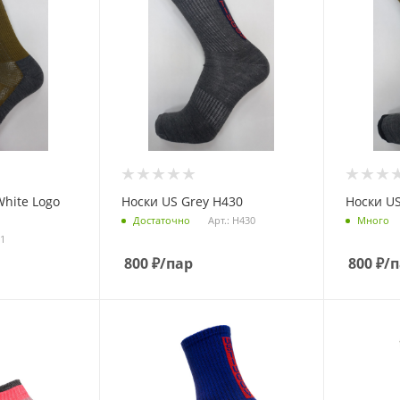
White Logo
Носки US Grey Н430
Носки US
Арт.: Н430
Достаточно
Много
31
800
₽
/пар
800
₽
/