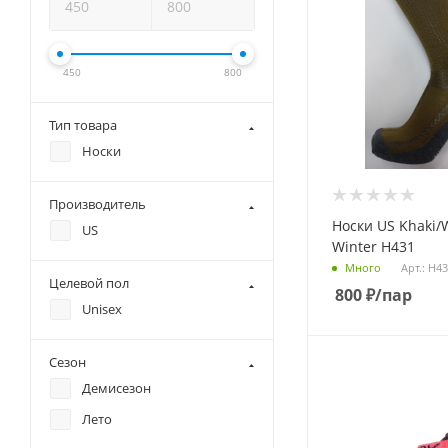
450
800
Тип товара
Носки
Производитель
Носки US Khaki/
US
Winter Н431
Арт.: Н4
Много
Целевой пол
800
₽
/пар
Unisex
Сезон
Демисезон
Лето