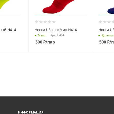
овый Н414
Носки US крас/син Н414
Носки U
Арт.: Н414
Мало
Достато
500
₽
/пар
500
₽
/
ИНФОРМАЦИЯ