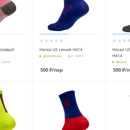
розовый
Носки US синий Н414
Носки U
Н414
Арт.: Н414
Достаточно
.: Н416
Много
500
₽
/пар
500
₽
/