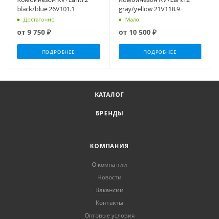
black/blue 26V101.1
gray/yellow 21V118.9
Достаточно
Мало
от
9 750 ₽
от
10 500 ₽
ПОДРОБНЕЕ
ПОДРОБНЕЕ
КАТАЛОГ
БРЕНДЫ
КОМПАНИЯ
О компании
Новости
Вакансии
Контакты
Оптовые условия