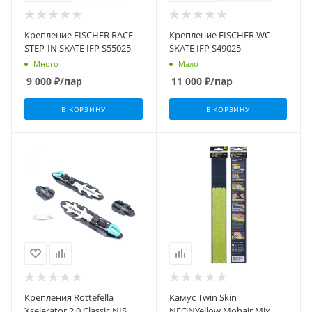
Крепление FISCHER RACE
Крепление FISCHER WC
STEP-IN SKATE IFP S55025
SKATE IFP S49025
Много
Мало
9 000
₽
/пар
11 000
₽
/пар
В КОРЗИНУ
В КОРЗИНУ
Крепления Rottefella
Камус Twin Skin
Xselerator 2.0 Classic NIS
NEONYellow Mohair Mix