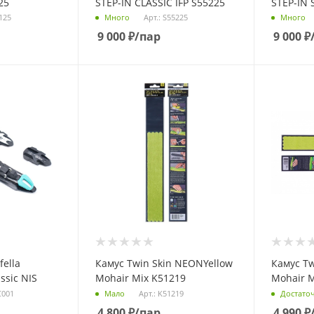
25
STEP-IN CLASSIC IFP S55225
STEP-IN 
9125
Арт.: S55225
Много
Много
9 000
₽
/пар
9 000
₽
ella
Камус Twin Skin NEONYellow
Камус Tw
assic NIS
Mohair Mix K51219
Mohair M
C001
Арт.: K51219
Мало
Достато
4 800
₽
/пар
4 990
₽