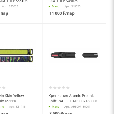
SKATE IFP S55025
SKATE IFP S49025
Арт.: S55025
Арт.: S49025
Мало
/пар
11 000
₽
/пар
in Skin Yellow
Крепления Atomic Prolink
ix K51116
Shift RACE CL AH5007180001
Арт.: K51116
Арт.: AH5007180001
чно
Мало
/пар
8 500
₽
/пар