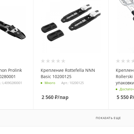
on Prolink
Крепление Rottefella NNN
Креплени
90280001
Basic 10200125
Rollerski
упаковки
.: L4090280001
Арт.: 10200125
Много
Достато
2 560
₽
/пар
5 550
₽
ПОКАЗАТЬ ЕЩЕ