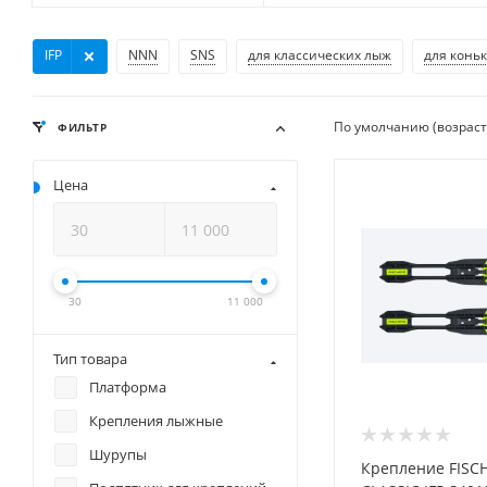
IFP
NNN
SNS
для классических лыж
для конь
По умолчанию (возрас
ФИЛЬТР
Цена
30
11 000
Тип товара
Платформа
Крепления лыжные
Шурупы
Крепление FISC