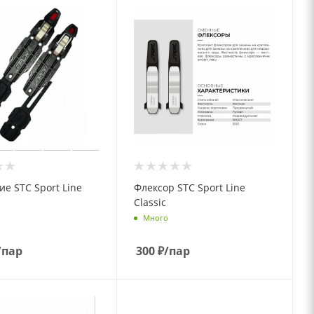
е STC Sport Line
Флексор STC Sport Line
Classic
Много
/пар
300
₽
/пар