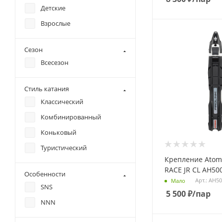
Детские
Взрослые
Сезон
Всесезон
Стиль катания
Классический
Комбинированный
Коньковый
Туристический
Крепление Atom
RACE JR CL AH50
Особенности
Арт.: AH5
Мало
SNS
5 500
₽
/пар
NNN