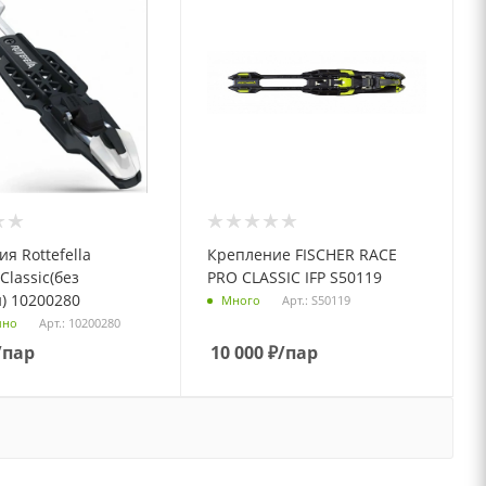
я Rottefella
Крепление FISCHER RACE
 Classic(без
PRO CLASSIC IFP S50119
) 10200280
Арт.: S50119
Много
Арт.: 10200280
чно
/пар
10 000
₽
/пар