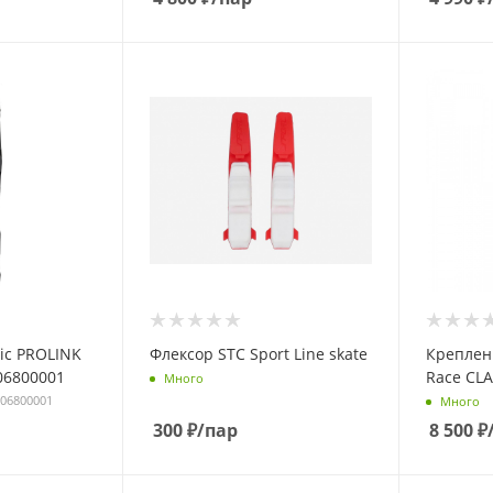
ic PROLINK
Флексор STC Sport Line skate
Креплени
06800001
Race CLA
Много
006800001
Много
300
₽
/пар
8 500
₽