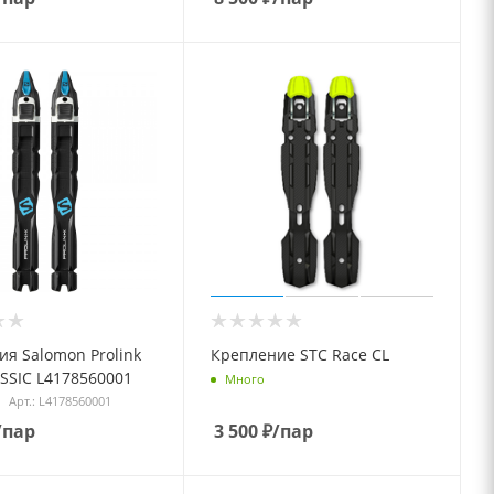
я Salomon Prolink
Крепление STC Race CL
SSIC L4178560001
Много
Арт.: L4178560001
/пар
3 500
₽
/пар