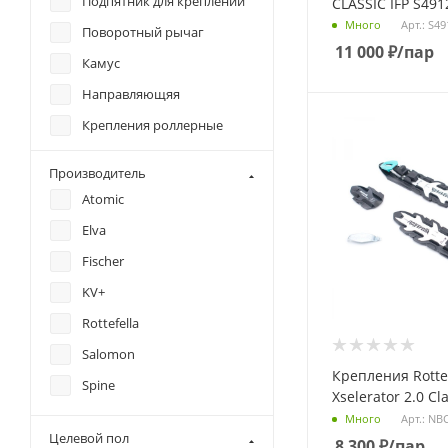
Подпятник для креплений
CLASSIC IFP S491
Арт.: S4
Много
Поворотный рычаг
11 000
₽
/пар
Камус
Направляющяя
Крепления роллерные
Флексор
Производитель
Проставка
Atomic
Elva
Fischer
KV+
Rottefella
Salomon
Крепления Rottef
Spine
Xselerator 2.0 Cl
Арт.: NB
Много
Целевой пол
8 300
₽
/пар