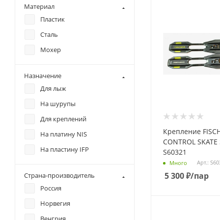
Материал
Пластик
Сталь
Мохер
Назначение
Для лыж
На шурупы
Для креплений
Крепление FISC
На платину NIS
CONTROL SKATE S
На пластину IFP
S60321
Арт.: S6
Много
5 300
₽
/пар
Страна-производитель
Россия
Норвегия
Венгрия