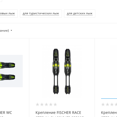
ковых лыж
для туристических лыж
для детских лыж
тание)
HER WC
Крепление FISCHER RACE
Креплен