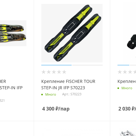
HER
Крепление FISCHER TOUR
Креплени
TEP-IN IFP
STEP-IN JR IFP S70223
Много
Арт.: S70223
Много
0321
4 300
₽
/пар
2 030
₽