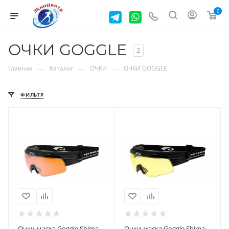
0
ОЧКИ GOGGLE
2
—
—
—
Главная
Каталог
ОЧКИ
ОЧКИ GOGGLE
ФИЛЬТР
Очки-маска Goggle Shima
Очки-маска Goggle Shima