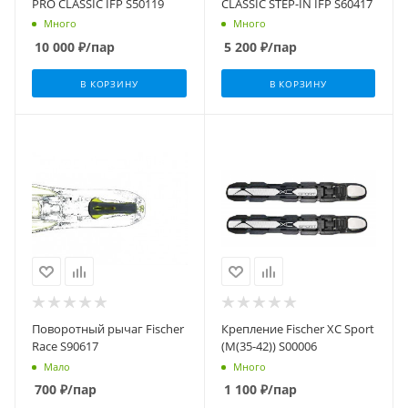
PRO CLASSIC IFP S50119
CLASSIC STEP-IN IFP S60417
Много
Много
10 000
₽
/пар
5 200
₽
/пар
В КОРЗИНУ
В КОРЗИНУ
Поворотный рычаг Fischer
Крепление Fischer XC Sport
Race S90617
(M(35-42)) S00006
Мало
Много
700
₽
/пар
1 100
₽
/пар