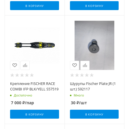
В КОРЗИНУ
В КОРЗИНУ
Крепление FISCHER RACE
Шурупы Fischer Plate JR (1
COMBI IFP BLK/YELL S57519
шт.) S92117
Достаточно
Много
7 000
₽
/пар
30
₽
/шт
В КОРЗИНУ
В КОРЗИНУ