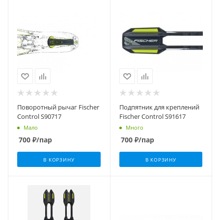
Поворотный рычаг Fischer
Подпятник для креплений
Control S90717
Fischer Control S91617
Мало
Много
700
₽
/пар
700
₽
/пар
В КОРЗИНУ
В КОРЗИНУ