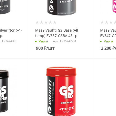
lver ftor (+1-
Мазь Vauhti GS Base (All
Мазь Vauh
р.
temp) EV357-GSBA 45 гр
EV347-GF
.: EV347-GFS
Арт.: EV357-GSBA
Много
Много
900
₽
/шт
2 200
₽