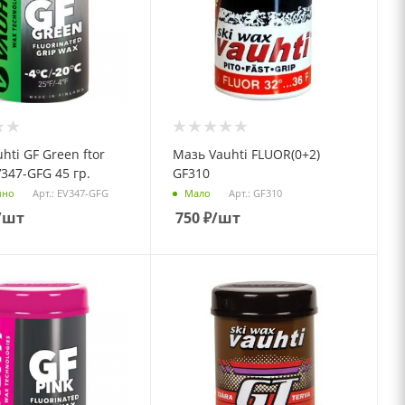
hti GF Green ftor
Мазь Vauhti FLUOR(0+2)
V347-GFG 45 гр.
GF310
Арт.: EV347-GFG
Арт.: GF310
чно
Мало
/шт
750
₽
/шт