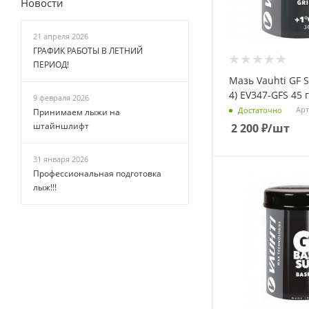
Новости
21 апреля 2026
ГРАФИК РАБОТЫ В ЛЕТНИЙ
ПЕРИОД!
Мазь Vauhti GF Si
4) EV347-GFS 45 г
9 февраля 2026
Арт
Достаточно
Принимаем лыжи на
штайншлифт
2 200
₽
/шт
31 января 2026
Профессиональная подготовка
лыж!!!