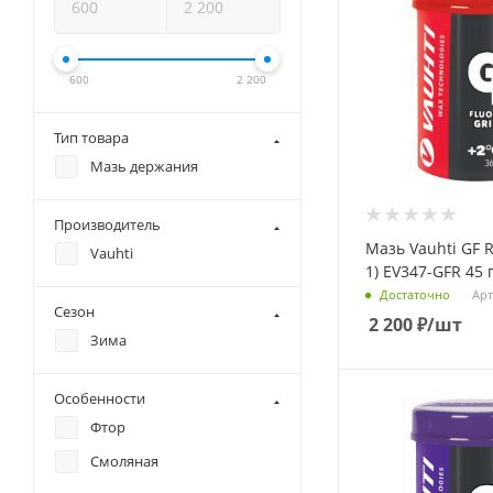
600
2 200
Тип товара
Мазь держания
Производитель
Мазь Vauhti GF Re
Vauhti
1) EV347-GFR 45 
Арт
Достаточно
Сезон
2 200
₽
/шт
Зима
Особенности
Фтор
Смоляная