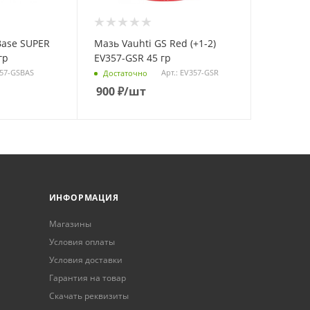
Base SUPER
Мазь Vauhti GS Red (+1-2)
гр
EV357-GSR 45 гр
357-GSBAS
Арт.: EV357-GSR
Достаточно
900
₽
/шт
ИНФОРМАЦИЯ
Магазины
Условия оплаты
Условия доставки
Гарантия на товар
Скачать реквизиты