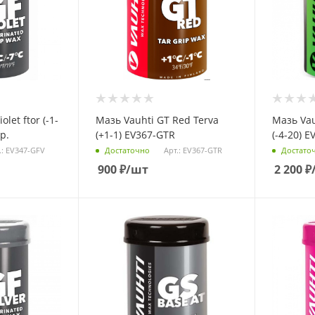
let ftor (-1-
Мазь Vauhti GT Red Terva
Мазь Vau
р.
(+1-1) EV367-GTR
(-4-20) E
.: EV347-GFV
Арт.: EV367-GTR
Достаточно
Достато
900
₽
/шт
2 200
₽