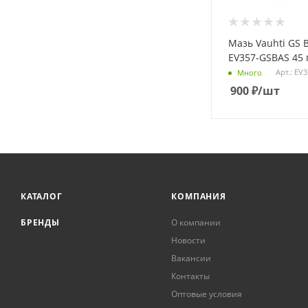
Мазь Vauhti GS 
EV357-GSBAS 45 
Арт.: EV
Много
900
₽
/шт
КАТАЛОГ
КОМПАНИЯ
БРЕНДЫ
О компании
Новости
Вакансии
Контакты
Оптовые условия