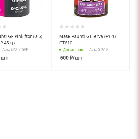
ti GF Pink ftor (0-5)
Мазь Vauhti GTTerva (+1-1)
P 45 гр.
GT610
Арт.: EV347-GFP
Арт.: GT610
Достаточно
/шт
600
₽
/шт