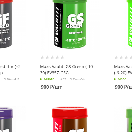
d ftor (+2-
Мазь Vauhti GS Green (-10-
Мазь Vau
гр.
30) EV357-GSG
(-6-20) E
.: EV347-GFR
Арт.: EV357-GSG
Много
Мало
900
₽
/шт
900
₽
/