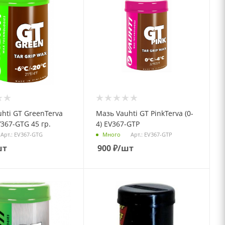
hti GT GreenTerva
Мазь Vauhti GT PinkTerva (0-
V367-GTG 45 гр.
4) EV367-GTP
Арт.: EV367-GTG
Арт.: EV367-GTP
Много
шт
900
₽
/шт