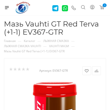
0
Мазь Vauhti GT Red Terva
(+1-1) EV367-GTR
—
—
—
Главная
Каталог
ЛЫЖНАЯ СМАЗКА
—
—
ЛЫЖНАЯ СМАЗКА VAUHTI
VAUHTI МАЗИ
Мазь Vauhti GT Red Terva (+1-1) EV367-GTR
Артикул:
EV367-GTR