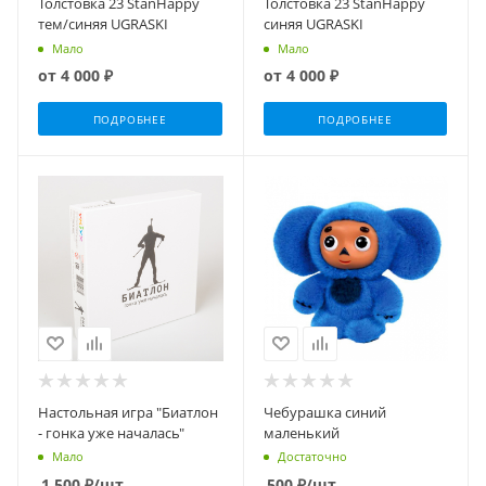
Толстовка 23 StanHappy
Толстовка 23 StanHappy
тем/синяя UGRASKI
синяя UGRASKI
Мало
Мало
от
4 000 ₽
от
4 000 ₽
ПОДРОБНЕЕ
ПОДРОБНЕЕ
Настольная игра "Биатлон
Чебурашка синий
- гонка уже началась"
маленький
Мало
Достаточно
1 500
₽
/шт
500
₽
/шт