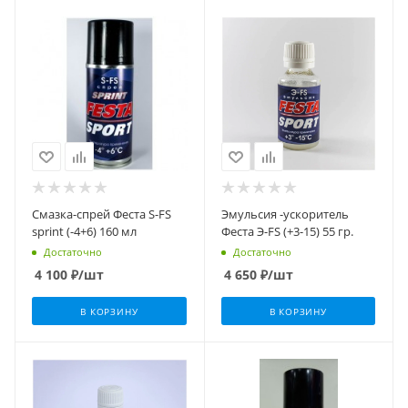
Смазка-спрей Феста S-FS
Эмульсия -ускоритель
sprint (-4+6) 160 мл
Феста Э-FS (+3-15) 55 гр.
Достаточно
Достаточно
4 100
₽
/шт
4 650
₽
/шт
В КОРЗИНУ
В КОРЗИНУ