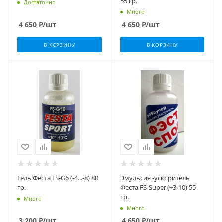
55 гр.
Достаточно
Много
4 650
₽
/шт
4 650
₽
/шт
В КОРЗИНУ
В КОРЗИНУ
Гель Феста FS-G6 (-4...-8) 80
Эмульсия -ускоритель
гр.
Феста FS-Super (+3-10) 55
гр.
Много
Много
3 200
₽
/шт
4 650
₽
/шт