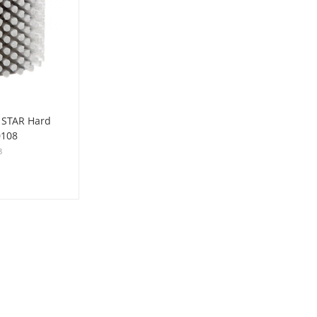
 STAR Hard
0108
8