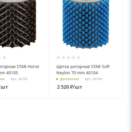
оторная STAR Horse
Щетка роторная STAR Soft
mm 40105
Neylon 70 mm 40104
Арт.: 40105
Арт.: 40104
чно
Достаточно
/шт
2 520
₽
/шт