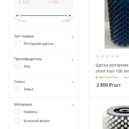
2 520
4 000
Тип товара
Роторная щетка
Производитель
Щетка роторная
Star
short hair 100 
Арт
Достаточно
Сезон
2 800
₽
/шт
Зима
Материал
Нейлон
Конский волос