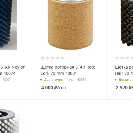
 STAR Neylon
Щетка роторная STAR Roto
Щетка р
mm 40074
Cork 70 mm 40081
Hair 70 
.: 40074
Арт.: 40081
Достаточно
Достато
4 000
₽
/шт
2 520
₽