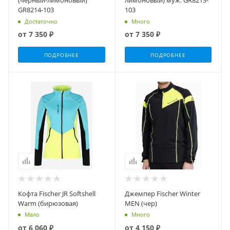
(черный-лимоновый)
лимоновый) муж. GR8213-
GR8214-103
103
Достаточно
Много
от
7 350 ₽
от
7 350 ₽
ПОДРОБНЕЕ
ПОДРОБНЕЕ
Кофта Fischer JR Softshell
Джемпер Fischer Winter
Warm (бирюзовая)
MEN (чер)
Мало
Много
от
6 060 ₽
от
4 150 ₽