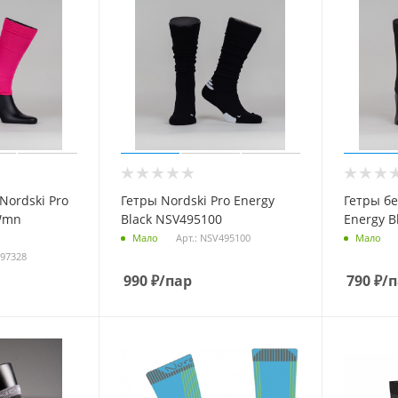
Nordski Pro
Гетры Nordski Pro Energy
Гетры бе
 Wmn
Black NSV495100
Energy B
Арт.: NSV495100
Мало
Мало
497328
990
₽
/пар
790
₽
/