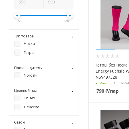
550
990
Тип товара
Носки
Гетры
Гетры без носка 
Производитель
Energy Fuchsia
Nordski
NSV497328
Арт.: NSV
Мало
790
₽
/пар
Целевой пол
Unisex
Женские
Сезон