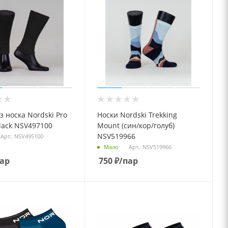
з носка Nordski Pro
Носки Nordski Trekking
lack NSV497100
Mount (син/кор/голуб)
NSV519966
Арт.: NSV495100
Арт.: NSV519966
Мало
пар
750
₽
/пар