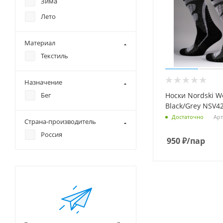
Зима
Лето
Материал
Текстиль
Назначение
Бег
Носки Nordski W
Black/Grey NSV4
Арт
Достаточно
Страна-производитель
Россия
950
₽
/пар