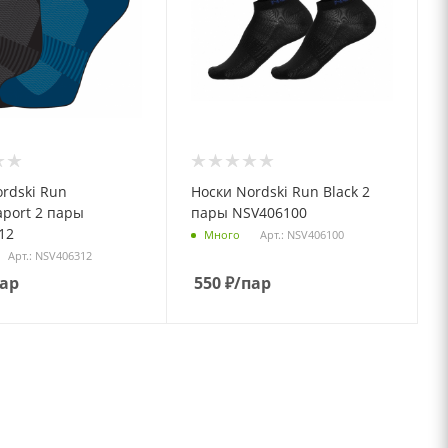
rdski Run
Носки Nordski Run Black 2
aport 2 пары
пары NSV406100
12
Арт.: NSV406100
Много
Арт.: NSV406312
пар
550
₽
/пар