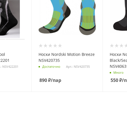
ool
Носки Nordski Motion Breeze
Носки No
22201
NSV420735
Black/Se
NSV4063
.: NSV422201
Арт.: NSV420735
Достаточно
Много
890
₽
/пар
550
₽
/