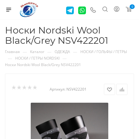
0
Носки Nordski Wool
Black/Grey NSV422201
—
—
—
Главная
Каталог
ОДЕЖДА
НОСКИ / ГОЛЬФЫ / ГЕТРЫ
—
—
НОСКИ / ГЕТРЫ NORDSKI
Носки Nordski Wool Black/Grey NSV422201
Артикул:
NSV422201