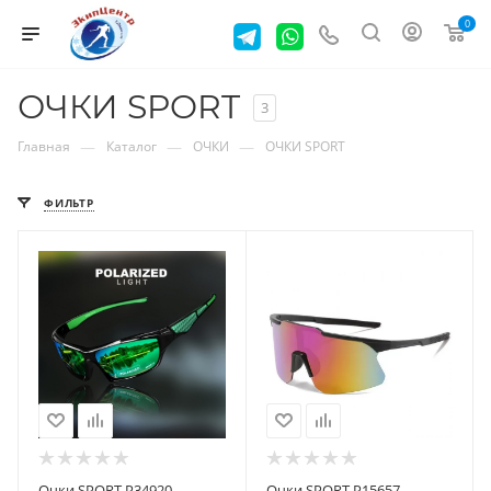
0
ОЧКИ SPORT
3
—
—
—
Главная
Каталог
ОЧКИ
ОЧКИ SPORT
ФИЛЬТР
Очки SPORT P34920
Очки SPORT P15657