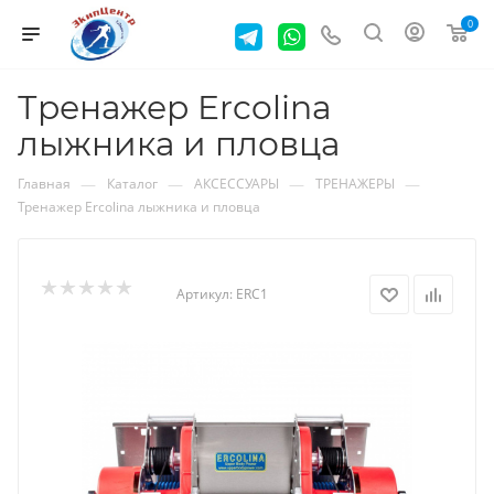
0
Тренажер Ercolina
лыжника и пловца
—
—
—
—
Главная
Каталог
АКСЕССУАРЫ
ТРЕНАЖЕРЫ
Тренажер Ercolina лыжника и пловца
Артикул:
ERC1