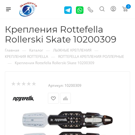
0
Крепления Rottefella
Rollerski Skate 10200309
—
—
—
Главная
Каталог
ЛЫЖНЫЕ КРЕПЛЕНИЯ
—
КРЕПЛЕНИЯ ROTTEFELLA
ROTTEFELLA КРЕПЛЕНИЯ РОЛЛЕРНЫЕ
—
Крепления Rottefella Rollerski Skate 10200309
Артикул:
10200309