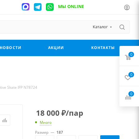
МЫ ONLINE
Каталог
НОВОСТИ
АКЦИИ
КОНТАКТЫ
0
0
ive Skate IFP N78724
0
18 000
₽
/пар
Много
Размер
—
187