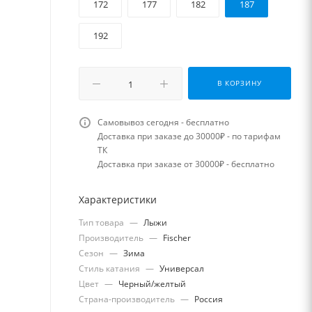
172
177
182
187
192
В КОРЗИНУ
Самовывоз сегодня - бесплатно
Доставка при заказе до 30000₽ - по тарифам
ТК
Доставка при заказе от 30000₽ - бесплатно
Характеристики
Тип товара
—
Лыжи
Производитель
—
Fischer
Сезон
—
Зима
Стиль катания
—
Универсал
Цвет
—
Черный/желтый
Страна-производитель
—
Россия