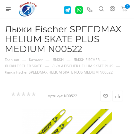
0
Лыжи Fischer SPEEDMAX
HELIUM SKATE PLUS
MEDIUM N00522
—
—
—
—
Главная
Каталог
ЛЫЖИ
ЛЫЖИ FISCHER
—
—
ЛЫЖИ FISCHER SKATE
ЛЫЖИ FISCHER HELIUM SKATE PLUS
Лыжи Fischer SPEEDMAX HELIUM SKATE PLUS MEDIUM N00522
Артикул:
N00522