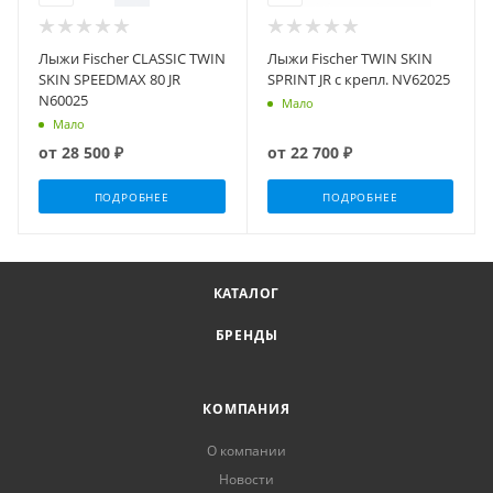
Лыжи Fischer CLASSIC TWIN
Лыжи Fischer TWIN SKIN
SKIN SPEEDMAX 80 JR
SPRINT JR c крепл. NV62025
N60025
Мало
Мало
от
28 500 ₽
от
22 700 ₽
ПОДРОБНЕЕ
ПОДРОБНЕЕ
КАТАЛОГ
БРЕНДЫ
КОМПАНИЯ
О компании
Новости