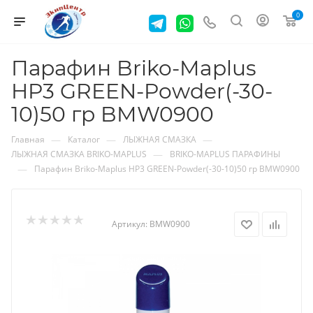
0
Парафин Briko-Maplus
HP3 GREEN-Powder(-30-
10)50 гр BMW0900
—
—
—
Главная
Каталог
ЛЫЖНАЯ СМАЗКА
—
ЛЫЖНАЯ СМАЗКА BRIKO-MAPLUS
BRIKO-MAPLUS ПАРАФИНЫ
—
Парафин Briko-Maplus HP3 GREEN-Powder(-30-10)50 гр BMW0900
Артикул:
BMW0900