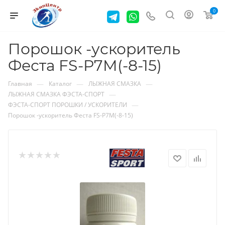
0
Порошок -ускоритель
Феста FS-P7M(-8-15)
—
—
—
Главная
Каталог
ЛЫЖНАЯ СМАЗКА
—
ЛЫЖНАЯ СМАЗКА ФЭСТА-СПОРТ
—
ФЭСТА-СПОРТ ПОРОШКИ / УСКОРИТЕЛИ
Порошок -ускоритель Феста FS-P7M(-8-15)