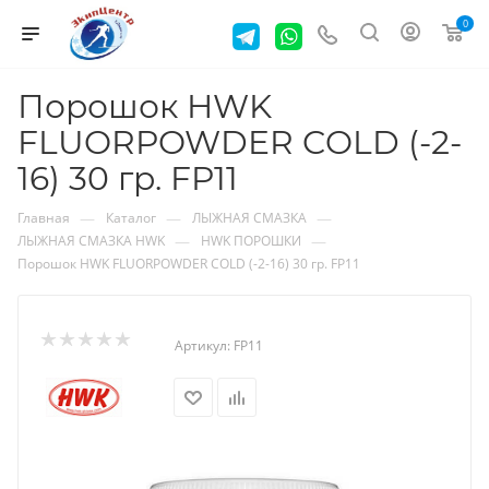
0
Порошок HWK
FLUORPOWDER COLD (-2-
16) 30 гр. FP11
—
—
—
Главная
Каталог
ЛЫЖНАЯ СМАЗКА
—
—
ЛЫЖНАЯ СМАЗКА HWK
HWK ПОРОШКИ
Порошок HWK FLUORPOWDER COLD (-2-16) 30 гр. FP11
Артикул:
FP11