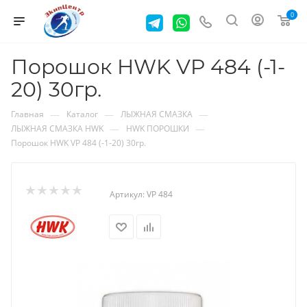
0
Порошок HWK VP 484 (-1-
20) 30гр.
—
—
—
Главная
Каталог
ЛЫЖНАЯ СМАЗКА
—
—
ЛЫЖНАЯ СМАЗКА HWK
HWK ПОРОШКИ
Порошок HWK VP 484 (-1-20) 30гр.
Артикул:
VP 484