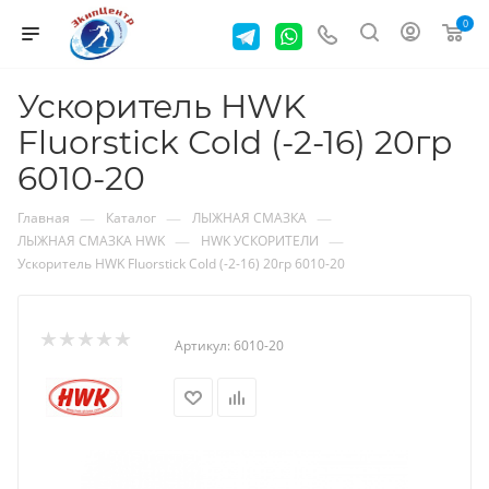
0
Ускоритель HWK
Fluorstick Сold (-2-16) 20гр
6010-20
—
—
—
Главная
Каталог
ЛЫЖНАЯ СМАЗКА
—
—
ЛЫЖНАЯ СМАЗКА HWK
HWK УСКОРИТЕЛИ
Ускоритель HWK Fluorstick Сold (-2-16) 20гр 6010-20
Артикул:
6010-20