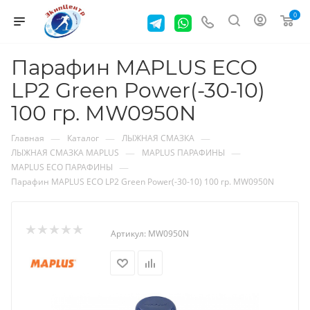
0
Парафин MAPLUS ECO
LP2 Green Power(-30-10)
100 гр. MW0950N
—
—
—
Главная
Каталог
ЛЫЖНАЯ СМАЗКА
—
—
ЛЫЖНАЯ СМАЗКА MAPLUS
MAPLUS ПАРАФИНЫ
—
MAPLUS ECO ПАРАФИНЫ
Парафин MAPLUS ECO LP2 Green Power(-30-10) 100 гр. MW0950N
Артикул:
MW0950N