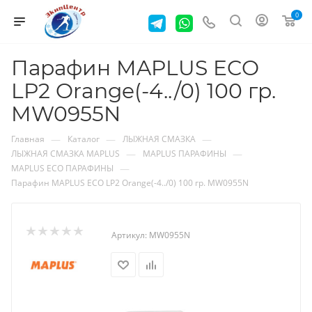
0
Парафин MAPLUS ECO
LP2 Orange(-4../0) 100 гр.
MW0955N
—
—
—
Главная
Каталог
ЛЫЖНАЯ СМАЗКА
—
—
ЛЫЖНАЯ СМАЗКА MAPLUS
MAPLUS ПАРАФИНЫ
—
MAPLUS ECO ПАРАФИНЫ
Парафин MAPLUS ECO LP2 Orange(-4../0) 100 гр. MW0955N
Артикул:
MW0955N