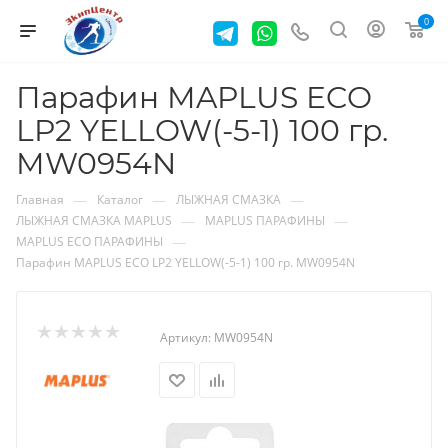
0
Парафин MAPLUS ECO
LP2 YELLOW(-5-1) 100 гр.
MW0954N
—
—
—
Главная
Каталог
ЛЫЖНАЯ СМАЗКА
—
—
ЛЫЖНАЯ СМАЗКА MAPLUS
MAPLUS ПАРАФИНЫ
—
MAPLUS ECO ПАРАФИНЫ
Парафин MAPLUS ECO LP2 YELLOW(-5-1) 100 гр. MW0954N
Артикул:
MW0954N