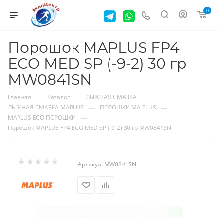
0
Порошок MAPLUS FP4
ECO MED SP (-9-2) 30 гр
MW0841SN
—
—
—
Главная
Каталог
ЛЫЖНАЯ СМАЗКА
—
—
ЛЫЖНАЯ СМАЗКА MAPLUS
ПОРОШКИ MA PLUS
—
MAPLUS ECO ПОРОШКИ
Порошок MAPLUS FP4 ECO MED SP (-9-2) 30 гр MW0841SN
Артикул:
MW0841SN