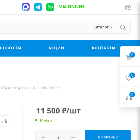
МЫ ONLINE
Каталог
НОВОСТИ
АКЦИИ
КОНТАКТЫ
0
0
 FP4 Med Spesial (-9-2) MW0851SN
0
11 500
₽
/шт
Много
В КОРЗИНУ