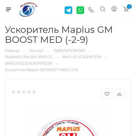
0
Ускоритель Maplus GM
BOOST MED (-2-9)
—
—
—
Главная
Каталог
ЛЫЖНАЯ СМАЗКА
—
—
ЛЫЖНАЯ СМАЗКА MAPLUS
MAPLUS УСКОРИТЕЛИ
—
MAPLUS ECO УСКОРИТЕЛИ
Ускоритель Maplus GM BOOST MED (-2-9)