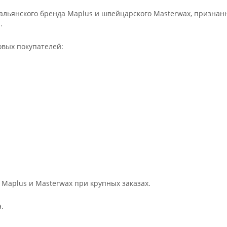
льянского бренда Maplus и швейцарского Masterwax, признан
.
овых покупателей:
 Maplus и Masterwax при крупных заказах.
.