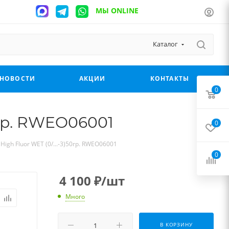
МЫ ONLINE
Каталог
НОВОСТИ
АКЦИИ
КОНТАКТЫ
0
0гр. RWEO06001
0
gh Fluor WET (0/...-3)50гр. RWEO06001
0
4 100
₽
/шт
Много
В КОРЗИНУ