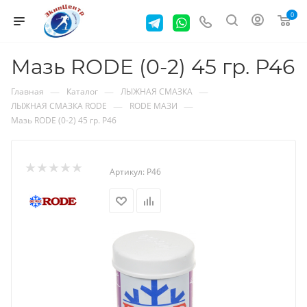
0
Мазь RODE (0-2) 45 гр. Р46
—
—
—
Главная
Каталог
ЛЫЖНАЯ СМАЗКА
—
—
ЛЫЖНАЯ СМАЗКА RODE
RODE МАЗИ
Мазь RODE (0-2) 45 гр. Р46
Артикул:
Р46