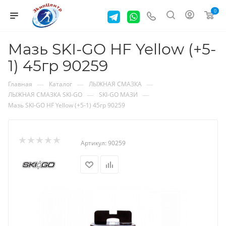
0
Мазь SKI-GO HF Yellow (+5-
1) 45гр 90259
—
—
—
Главная
Каталог
ЛЫЖНАЯ СМАЗКА
—
—
ЛЫЖНАЯ СМАЗКА SKI-GO
SKI-GO МАЗИ
Мазь SKI-GO HF Yellow (+5-1) 45гр 90259
Артикул:
90259