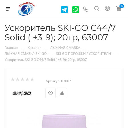
0
Ускоритель SKI-GO С44/7
Solid ( +3-9); 20гр, 63007
—
—
—
Главная
Каталог
ЛЫЖНАЯ СМАЗКА
—
—
ЛЫЖНАЯ СМАЗКА SKI-GO
SKI-GO ПОРОШКИ / УСКОРИТЕЛИ
Ускоритель SKI-GO С44/7 Solid ( +3-9); 20гр, 63007
Артикул:
63007