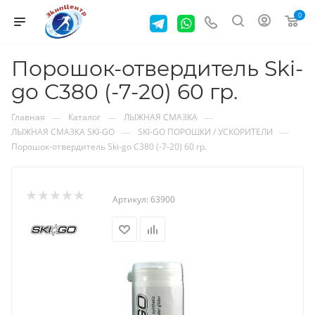
0
Порошок-отвердитель Ski-
go C380 (-7-20) 60 гр.
—
—
—
Главная
Каталог
ЛЫЖНАЯ СМАЗКА
—
—
ЛЫЖНАЯ СМАЗКА SKI-GO
SKI-GO ПОРОШКИ / УСКОРИТЕЛИ
Порошок-отвердитель Ski-go C380 (-7-20) 60 гр.
Артикул:
63900