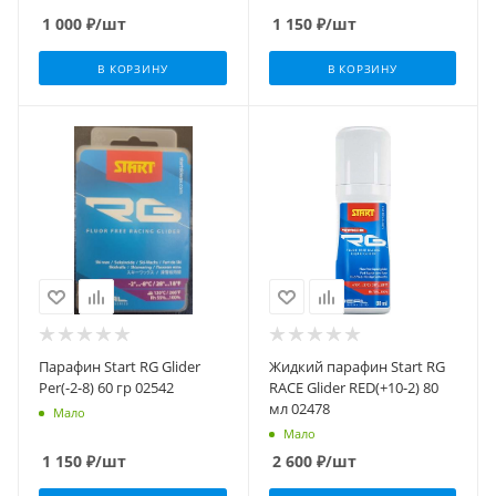
1 000
₽
/шт
1 150
₽
/шт
В КОРЗИНУ
В КОРЗИНУ
Парафин Start RG Glider
Жидкий парафин Start RG
Per(-2-8) 60 гр 02542
RACE Glider RED(+10-2) 80
мл 02478
Мало
Мало
1 150
₽
/шт
2 600
₽
/шт