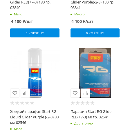
Glider RED(+7-3) 180 гр.
Glider Purple(-2-8) 180 гр.
03840
03841
Мало
Много
4 100
₽
/шт
4 100
₽
/шт
В КОРЗИНУ
В КОРЗИНУ
Жидкий парафин Start RG
Парафин Start RG Glider
Liquid Glider Purple (-2-8) 80
RED(+7-3) 60 гр. 02541
мл 02546
Достаточно
Мало