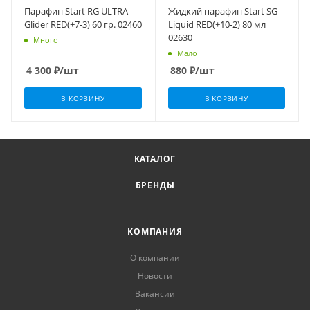
Парафин Start RG ULTRA
Жидкий парафин Start SG
Glider RED(+7-3) 60 гр. 02460
Liquid RED(+10-2) 80 мл
02630
Много
Мало
4 300
₽
/шт
880
₽
/шт
В КОРЗИНУ
В КОРЗИНУ
КАТАЛОГ
БРЕНДЫ
КОМПАНИЯ
О компании
Новости
Вакансии