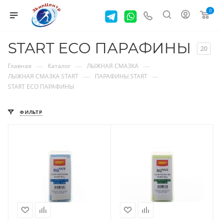
0
START ECO ПАРАФИНЫ
20
—
—
—
Главная
Каталог
ЛЫЖНАЯ СМАЗКА
—
—
ЛЫЖНАЯ СМАЗКА START
ПАРАФИНЫ START
START ECO ПАРАФИНЫ
ФИЛЬТР