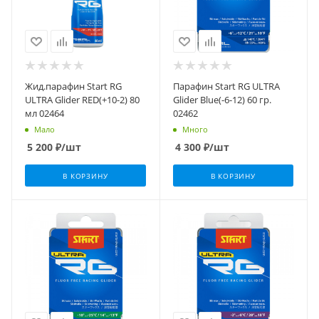
Жид.парафин Start RG
Парафин Start RG ULTRA
ULTRA Glider RED(+10-2) 80
Glider Blue(-6-12) 60 гр.
мл 02464
02462
Мало
Много
5 200
₽
/шт
4 300
₽
/шт
В КОРЗИНУ
В КОРЗИНУ