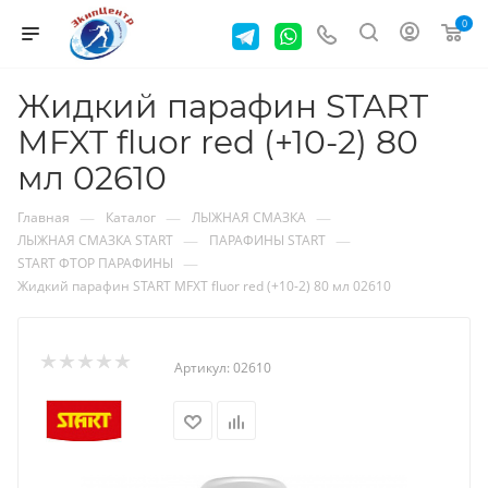
0
Жидкий парафин START
MFXT fluor red (+10-2) 80
мл 02610
—
—
—
Главная
Каталог
ЛЫЖНАЯ СМАЗКА
—
—
ЛЫЖНАЯ СМАЗКА START
ПАРАФИНЫ START
—
START ФТОР ПАРАФИНЫ
Жидкий парафин START MFXT fluor red (+10-2) 80 мл 02610
Артикул:
02610