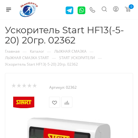
0
Ускоритель Start HF13(-5-
20) 20гр. 02362
—
—
—
Главная
Каталог
ЛЫЖНАЯ СМАЗКА
—
—
ЛЫЖНАЯ СМАЗКА START
START УСКОРИТЕЛИ
Ускоритель Start HF13(-5-20) 20гр. 02362
Артикул:
02362