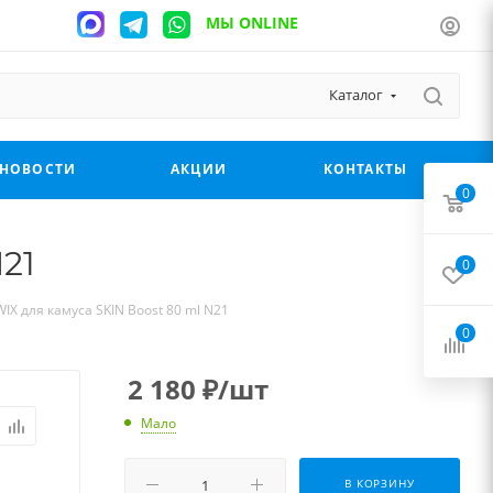
МЫ ONLINE
Каталог
НОВОСТИ
АКЦИИ
КОНТАКТЫ
0
21
0
X для камуса SKIN Boost 80 ml N21
0
2 180
₽
/шт
Мало
В КОРЗИНУ