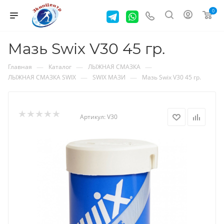
0
Мазь Swix V30 45 гр.
—
—
—
Главная
Каталог
ЛЫЖНАЯ СМАЗКА
—
—
ЛЫЖНАЯ СМАЗКА SWIX
SWIX МАЗИ
Мазь Swix V30 45 гр.
Артикул:
V30